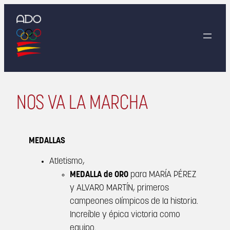
Saltar
al
contenido
NOS VA LA MARCHA
MEDALLAS
Atletismo,
MEDALLA de ORO
para MARÍA PÉREZ
y ALVARO MARTÍN, primeros
campeones olímpicos de la historia.
Increíble y épica victoria como
equipo.