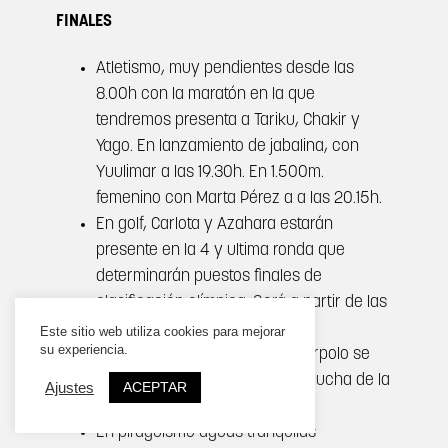
FINALES
Atletismo, muy pendientes desde las
8.00h con la maratón en la que
tendremos presenta a Tariku, Chakir y
Yago. En lanzamiento de jabalina, con
Yuulimar a las 19.30h. En 1.500m.
femenino con Marta Pérez a a las 20.15h.
En golf, Carlota y Azahara estarán
presente en la 4 y ultima ronda que
determinarán puestos finales de
clasificación olímpica. Será a partir de las
9.00h.
Este sitio web utiliza cookies para mejorar
su experiencia.
La selección femenina de waterpolo se
enfrentará con Australia por la lucha de la
ACEPTAR
Ajustes
medalla de Oro a las 15.35h.
En piragüismo aguas tranquilas